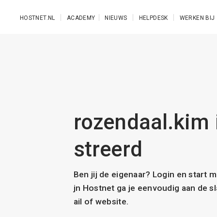
Ga naar de hoofdinhoud
HOSTNET.NL
ACADEMY
NIEUWS
HELPDESK
WERKEN BIJ
rozendaal.kim i
streerd
Ben jij de eigenaar? Login en start 
jn Hostnet ga je eenvoudig aan de 
ail of website.